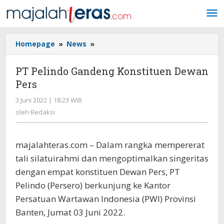
Lewati
ke
konten
Homepage
»
News
»
PT
Pelindo
Gandeng
PT Pelindo Gandeng Konstituen Dewan
Konstituen
Pers
Dewan
Pers
3 Juni 2022 | 18:23 WIB
oleh
Redaksi
oleh
Redaksi
majalahteras.com – Dalam rangka mempererat
tali silatuirahmi dan mengoptimalkan singeritas
dengan empat konstituen Dewan Pers, PT
Pelindo (Persero) berkunjung ke Kantor
Persatuan Wartawan Indonesia (PWI) Provinsi
Banten, Jumat 03 Juni 2022.