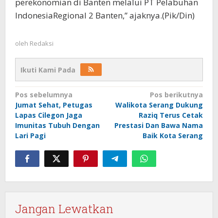
perekonomian di Banten melalui PT Pelabuhan
IndonesiaRegional 2 Banten,” ajaknya.(Pik/Din)
oleh
Redaksi
Ikuti Kami Pada
Navigasi
Pos sebelumnya
Pos berikutnya
Jumat Sehat, Petugas
Walikota Serang Dukung
pos
Lapas Cilegon Jaga
Raziq Terus Cetak
Imunitas Tubuh Dengan
Prestasi Dan Bawa Nama
Lari Pagi
Baik Kota Serang
Jangan Lewatkan