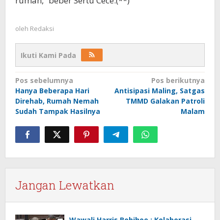
rumah,” beber Sertu Cece.(**)
oleh
Redaksi
Ikuti Kami Pada
Navigasi
Pos sebelumnya
Pos berikutnya
Hanya Beberapa Hari
Antisipasi Maling, Satgas
pos
Direhab, Rumah Nemah
TMMD Galakan Patroli
Sudah Tampak Hasilnya
Malam
Jangan Lewatkan
Wawali Harris Bobihoe : Kolaborasi