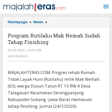
Lewati
ke
konten
Homepage
»
News
»
Program
Rutilahu
Mak
Program Rutilahu Mak Nemah Sudah
Nemah
Tahap Finishing
Sudah
Tahap
25 Juli 2020 | 20:02 WIB
oleh
Finishing
Redaksi
oleh
Redaksi
MAJALAHTERAS.COM-Progres rehab Rumah
Tidak Layak Huni (Rutilahu) milik Mak Nemah
(63), warga Dusun Talun RT 13 RW 4 Desa
Talagasari Kecamatan Serangpanjang
Kabupaten Subang -Jawa Barat memasuki
tahap finishing. Jum’at (24/7/2020).