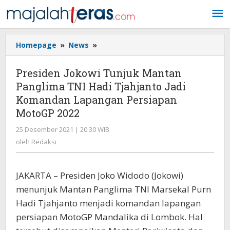
Lewati
ke
konten
Homepage
»
News
»
Presiden
Jokowi
Tunjuk
Presiden Jokowi Tunjuk Mantan
Mantan
Panglima TNI Hadi Tjahjanto Jadi
Panglima
Komandan Lapangan Persiapan
TNI
Hadi
MotoGP 2022
Tjahjanto
25 Desember 2021 | 20:30 WIB
oleh
Jadi
Redaksi
oleh
Redaksi
Komandan
Lapangan
Persiapan
JAKARTA – Presiden Joko Widodo (Jokowi)
MotoGP
2022
menunjuk Mantan Panglima TNI Marsekal Purn
Hadi Tjahjanto menjadi komandan lapangan
persiapan MotoGP Mandalika di Lombok. Hal