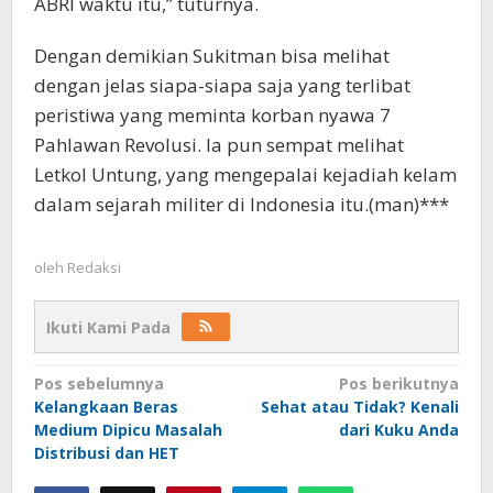
ABRI waktu itu,” tuturnya.
Dengan demikian Sukitman bisa melihat
dengan jelas siapa-siapa saja yang terlibat
peristiwa yang meminta korban nyawa 7
Pahlawan Revolusi. Ia pun sempat melihat
Letkol Untung, yang mengepalai kejadiah kelam
dalam sejarah militer di Indonesia itu.(man)***
oleh
Redaksi
Ikuti Kami Pada
Navigasi
Pos sebelumnya
Pos berikutnya
Kelangkaan Beras
Sehat atau Tidak? Kenali
pos
Medium Dipicu Masalah
dari Kuku Anda
Distribusi dan HET