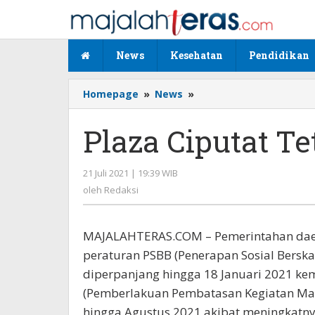
Lewati
ke
konten
News
Kesehatan
Pendidikan
Homepage
»
News
»
Plaza
Ciputat
Tetap
Plaza Ciputat T
Ketatkan
Prokes
21 Juli 2021 | 19:39 WIB
oleh
Redaksi
oleh
Redaksi
MAJALAHTERAS.COM – Pemerintahan dae
peraturan PSBB (Penerapan Sosial Berska
diperpanjang hingga 18 Januari 2021 k
(Pemberlakuan Pembatasan Kegiatan Mas
hingga Agustus 2021 akibat meningkatny