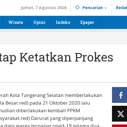
Jumat, 7 Agustus 2026
Pencarian
Reda
Wisata
Opini
Indeks
Epaper
etap Ketatkan Prokes
rah Kota Tangerang Selatan memberlakukan
la Besar.red) pada 21 Oktober 2020 lalu
emudian diberlakukan kembali PPKM
yarakat.red) Darurat yang diperpanjang
a data warga terpapar covid-19 selama dua