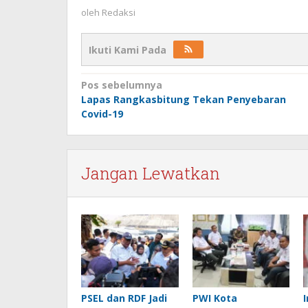
oleh
Redaksi
Ikuti Kami Pada
Navigasi
Pos sebelumnya
Lapas Rangkasbitung Tekan Penyebaran
pos
Covid-19
Jangan Lewatkan
PSEL dan RDF Jadi
PWI Kota