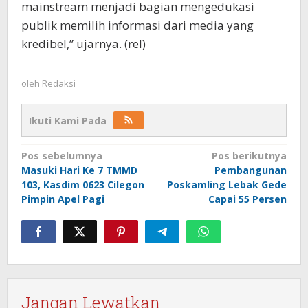
mainstream menjadi bagian mengedukasi
publik memilih informasi dari media yang
kredibel,” ujarnya. (rel)
oleh
Redaksi
Ikuti Kami Pada
Navigasi
Pos sebelumnya
Pos berikutnya
Masuki Hari Ke 7 TMMD
Pembangunan
pos
103, Kasdim 0623 Cilegon
Poskamling Lebak Gede
Pimpin Apel Pagi
Capai 55 Persen
Jangan Lewatkan