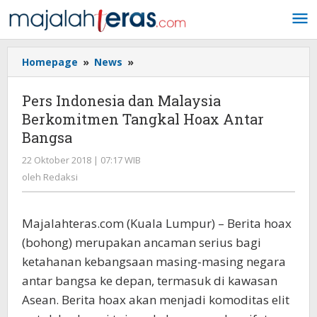
Lewati
ke
konten
Homepage
»
News
»
Pers
Indonesia
dan
Pers Indonesia dan Malaysia
Malaysia
Berkomitmen Tangkal Hoax Antar
Berkomitmen
Bangsa
Tangkal
Hoax
22 Oktober 2018 | 07:17 WIB
oleh
Antar
Redaksi
oleh
Redaksi
Bangsa
Majalahteras.com (Kuala Lumpur) – Berita hoax
(bohong) merupakan ancaman serius bagi
ketahanan kebangsaan masing-masing negara
antar bangsa ke depan, termasuk di kawasan
Asean. Berita hoax akan menjadi komoditas elit