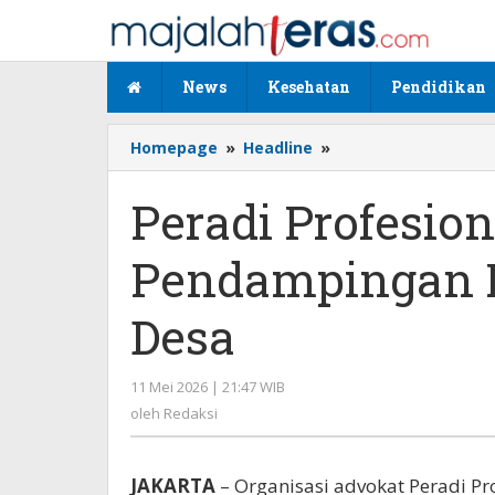
Lewati
ke
konten
News
Kesehatan
Pendidikan
Homepage
»
Headline
»
Peradi
Profesional
Siapkan
Peradi Profesio
Program
Pendampingan
Pendampingan 
Hukum
Hingga
Ke
Desa
Desa
11 Mei 2026 | 21:47 WIB
oleh
Redaksi
oleh
Redaksi
JAKARTA
– Organisasi advokat Peradi P