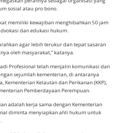
menegaskan perannya sebagai organisasi yang
m sosial atau pro bono.
kat memiliki kewajiban menghibahkan 50 jam
 advokasi dan edukasi hukum.
 arahkan agar lebih terukur dan tepat sasaran
nya oleh masyarakat,” katanya.
di Profesional telah menjalin komunikasi dan
gan sejumlah kementerian, di antaranya
, Kementerian Kelautan dan Perikanan (KKP),
Kementerian Pemberdayaan Perempuan.
ian adalah kerja sama dengan Kementerian
ional diminta menyiapkan ahli hukum untuk
.