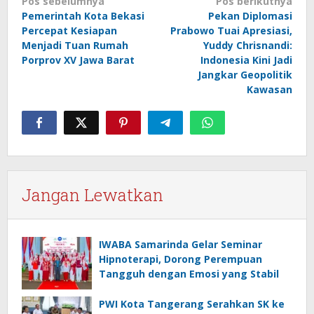
Navigasi
Pos sebelumnya
Pos berikutnya
Pemerintah Kota Bekasi
Pekan Diplomasi
pos
Percepat Kesiapan
Prabowo Tuai Apresiasi,
Menjadi Tuan Rumah
Yuddy Chrisnandi:
Porprov XV Jawa Barat
Indonesia Kini Jadi
Jangkar Geopolitik
Kawasan
Jangan Lewatkan
IWABA Samarinda Gelar Seminar
Hipnoterapi, Dorong Perempuan
Tangguh dengan Emosi yang Stabil
PWI Kota Tangerang Serahkan SK ke