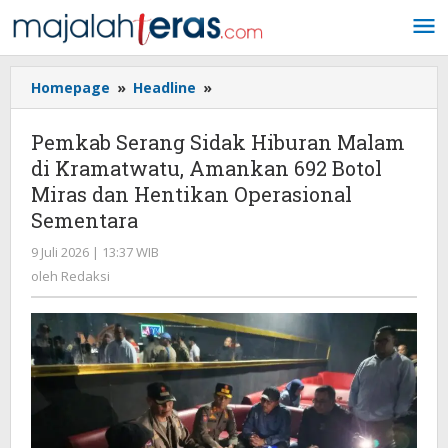
Lewati
ke
konten
Homepage
»
Headline
»
Pemkab
Serang
Sidak
Pemkab Serang Sidak Hiburan Malam
Hiburan
di Kramatwatu, Amankan 692 Botol
Malam
Miras dan Hentikan Operasional
di
Kramatwatu,
Sementara
Amankan
9 Juli 2026 | 13:37 WIB
oleh
692
Redaksi
oleh
Redaksi
Botol
Miras
dan
Hentikan
Operasional
Sementara