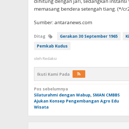
dihitung dengan jari, sedangkan instansi
memasang bendera setengah tiang. (*/cr
Sumber: antaranews.com
Ditag
Gerakan 30 September 1965
K
Pemkab Kudus
oleh
Redaksi
Ikuti Kami Pada
Navigasi
Pos sebelumnya
Silaturahmi dengan Wabup, SMAN CMBBS
pos
Ajukan Konsep Pengembangan Agro Edu
Wisata