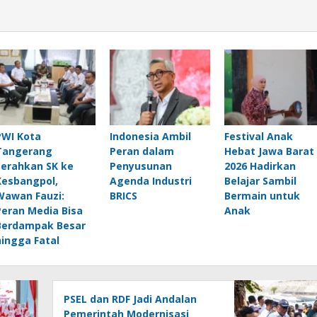
PWI Kota
Indonesia Ambil
Festival Anak
Tangerang
Peran dalam
Hebat Jawa Barat
Serahkan SK ke
Penyusunan
2026 Hadirkan
Kesbangpol,
Agenda Industri
Belajar Sambil
Wawan Fauzi:
BRICS
Bermain untuk
Peran Media Bisa
Anak
Berdampak Besar
hingga Fatal
PSEL dan RDF Jadi Andalan
Pemerintah Modernisasi