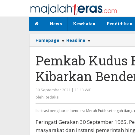
Lewati
ke
konten
News
Kesehatan
Pendidikan
Homepage
»
Headline
»
Pemkab
Kudus
Himbau
Pemkab Kudus 
Warga
Agar
Kibarkan Bende
Kibarkan
Bendera
Setengah
30 September 2021 | 13:13 WIB
oleh
Tiang
Redaksi
oleh
Redaksi
Ilustrasi pengibaran bendera Merah Putih setengah tiang. 
Peringati Gerakan 30 September 1965,
masyarakat dan instansi pemerintah hi