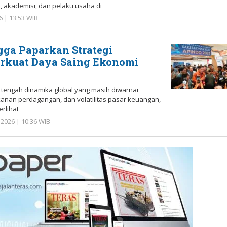
, akademisi, dan pelaku usaha di
6 | 13:53 WIB
oleh
Redaksi
ga Paparkan Strategi
rkuat Daya Saing Ekonomi
tengah dinamika global yang masih diwarnai
ekanan perdagangan, dan volatilitas pasar keuangan,
erlihat
 2026 | 10:36 WIB
oleh
Redaksi