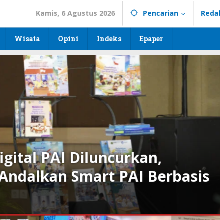
Kamis, 6 Agustus 2026
Pencarian
Reda
Wisata
Opini
Indeks
Epaper
Expo 2026 Jadi Ajang Penguata
Rekreasi Keluarga