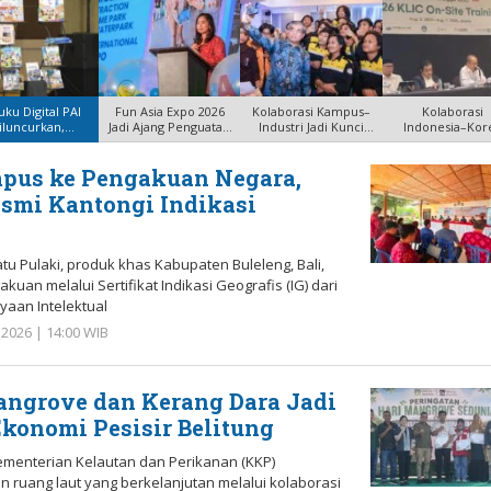
uku Digital PAI
Fun Asia Expo 2026
Kolaborasi Kampus–
Kolaborasi
iluncurkan,
Jadi Ajang Penguatan
Industri Jadi Kunci
Indonesia–Kor
menag Anda
Indus
Kurangi
Percepat Trans
mpus ke Pengakuan Negara,
esmi Kantongi Indikasi
 Pulaki, produk khas Kabupaten Buleleng, Bali,
an melalui Sertifikat Indikasi Geografis (IG) dari
yaan Intelektual
 2026 | 14:00 WIB
oleh
Redaksi
ngrove dan Kerang Dara Jadi
Ekonomi Pesisir Belitung
menterian Kelautan dan Perikanan (KKP)
ruang laut yang berkelanjutan melalui kolaborasi