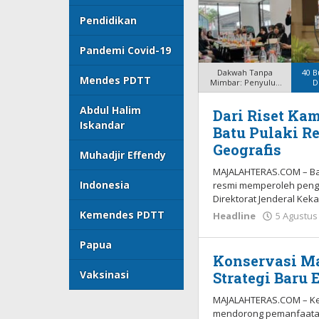
Pendidikan
Pandemi Covid-19
Dakwah Tanpa
40 B
Mendes PDTT
Mimbar: Penyuluh
D
Agama Aceh Bara
Ke
Abdul Halim
Dari Riset Ka
Majalah
Iskandar
Batu Pulaki R
Teras
Geografis
Muhadjir Effendy
MAJALAHTERAS.COM – Batu
Indonesia
resmi memperoleh pengaku
Direktorat Jenderal Keka
Kemendes PDTT
Headline
5 Agustus
Papua
Konservasi Ma
Vaksinasi
Strategi Baru 
MAJALAHTERAS.COM – Ke
mendorong pemanfaatan 