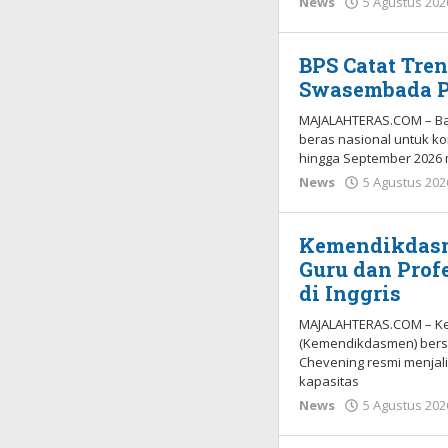
News
5 Agustus 202
BPS Catat Tren
Swasembada P
MAJALAHTERAS.COM – Bad
beras nasional untuk k
hingga September 2026 
News
5 Agustus 202
Kemendikdasm
Guru dan Prof
di Inggris
MAJALAHTERAS.COM – Ke
(Kemendikdasmen) bersa
Chevening resmi menjal
kapasitas
News
5 Agustus 202