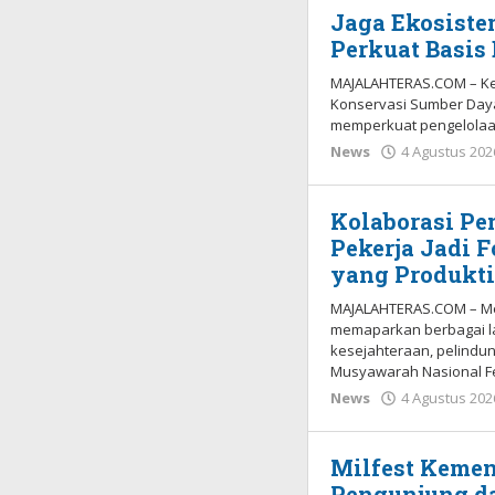
Jaga Ekosiste
Perkuat Basis
MAJALAHTERAS.COM – Kem
Konservasi Sumber Daya
memperkuat pengelolaa
News
4 Agustus 202
Kolaborasi Pe
Pekerja Jadi 
yang Produkti
MAJALAHTERAS.COM – Men
memaparkan berbagai l
kesejahteraan, pelindu
Musyawarah Nasional F
News
4 Agustus 202
Milfest Kemen
Pengunjung da