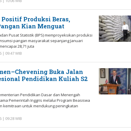
6 | 10:06 WIB
oleh
Redaksi
 Positif Produksi Beras,
angan Kian Menguat
an Pusat Statistik (BPS) memproyeksikan produksi
onsumsi pangan masyarakat sepanjang Januari
mencapai 28,71 juta
6 | 09:47 WIB
oleh
Redaksi
en–Chevening Buka Jalan
esional Pendidikan Kuliah S2
menterian Pendidikan Dasar dan Menengah
ma Pemerintah Inggris melalui Program Beasiswa
in kemitraan untuk mendukung peningkatan
6 | 09:28 WIB
oleh
Redaksi