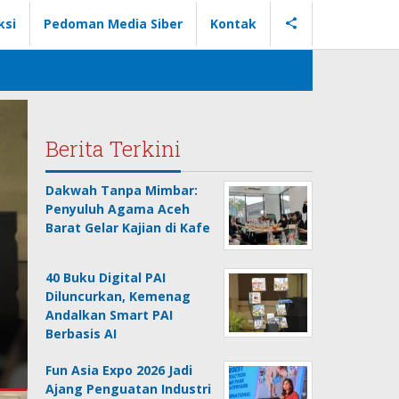
ksi
Pedoman Media Siber
Kontak
Berita Terkini
Dakwah Tanpa Mimbar:
Penyuluh Agama Aceh
Barat Gelar Kajian di Kafe
40 Buku Digital PAI
Diluncurkan, Kemenag
n
Kolaborasi Kampus–Industr
Andalkan Smart PAI
Berbasis AI
Kurangi Mismatch Lulusan
Fun Asia Expo 2026 Jadi
Ajang Penguatan Industri