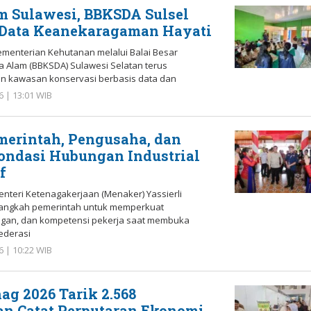
m Sulawesi, BBKSDA Sulsel
 Data Keanekaragaman Hayati
enterian Kehutanan melalui Balai Besar
 Alam (BBKSDA) Sulawesi Selatan terus
n kawasan konservasi berbasis data dan
6 | 13:01 WIB
oleh
Redaksi
merintah, Pengusaha, dan
Fondasi Hubungan Industrial
f
teri Ketenagakerjaan (Menaker) Yassierli
angkah pemerintah untuk memperkuat
ngan, dan kompetensi pekerja saat membuka
ederasi
6 | 10:22 WIB
oleh
Redaksi
ag 2026 Tarik 2.568
n Catat Perputaran Ekonomi