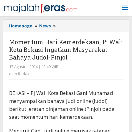
Lewati
ke
konten
Homepage
»
News
»
Momentum
Hari
Kemerdekaan,
Momentum Hari Kemerdekaan, Pj Wali
Pj
Kota Bekasi Ingatkan Masyarakat
Wali
Bahaya Judol-Pinjol
Kota
Bekasi
17 Agustus 2024 | 13:49 WIB
oleh
Ingatkan
Redaksi
oleh
Redaksi
Masyarakat
Bahaya
Judol-
BEKASI – Pj Wali Kota Bekasi Gani Muhamad
Pinjol
menyampaikan bahaya judi online (Judol)
berikut jeratan pinjaman online (Pinjol) pada
saat momentum hari kemerdekaan.
Menurut Gani, judi online merusak tatanan