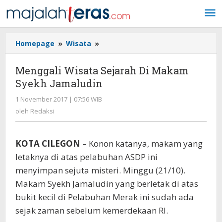
Lewati
ke
konten
Homepage
»
Wisata
»
Menggali
Wisata
Sejarah
Menggali Wisata Sejarah Di Makam
Di
Syekh Jamaludin
Makam
Syekh
1 November 2017 | 07:56 WIB
oleh
Jamaludin
Redaksi
oleh
Redaksi
KOTA CILEGON
– Konon katanya, makam yang
letaknya di atas pelabuhan ASDP ini
menyimpan sejuta misteri. Minggu (21/10).
Makam Syekh Jamaludin yang berletak di atas
bukit kecil di Pelabuhan Merak ini sudah ada
sejak zaman sebelum kemerdekaan RI.