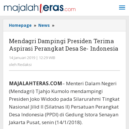
Lewati
ke
konten
Homepage
»
News
»
Mendagri
Dampingi
Presiden
Mendagri Dampingi Presiden Terima
Terima
Aspirasi Perangkat Desa Se- Indonesia
Aspirasi
Perangkat
14 Januari 2019 | 12:29 WIB
oleh
Desa
Redaksi
oleh
Redaksi
Se-
Indonesia
MAJALAHTERAS.COM
– Menteri Dalam Negeri
(Mendagri) Tjahjo Kumolo mendampingi
Presiden Joko Widodo pada Silarurahmi Tingkat
Nasional Jilid II (Silatnas II) Persatuan Perangkat
Desa Indonesia (PPDI) di Gedung Istora Senayan
Jakarta Pusat, senin (14/1/2018).