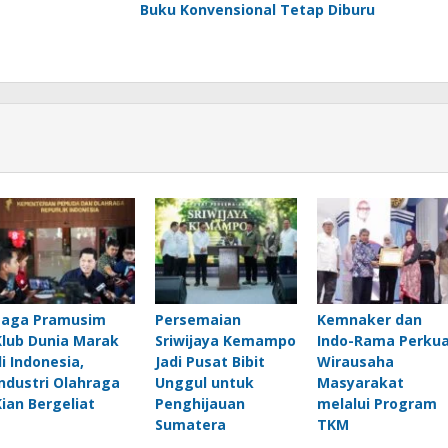
Buku Konvensional Tetap Diburu
Laga Pramusim
Persemaian
Kemnaker dan
Klub Dunia Marak
Sriwijaya Kemampo
Indo-Rama Perku
di Indonesia,
Jadi Pusat Bibit
Wirausaha
Industri Olahraga
Unggul untuk
Masyarakat
Kian Bergeliat
Penghijauan
melalui Program
Sumatera
TKM