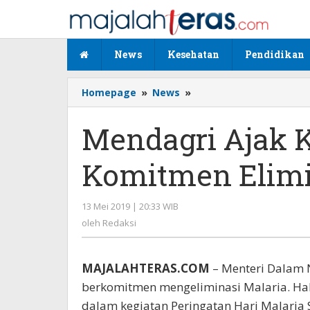
Lewati
ke
konten
News
Kesehatan
Pendidikan
Homepage
»
News
»
Mendagri
Ajak
Kepala
Mendagri Ajak 
Daerah
Komitmen
Komitmen Elimi
Eliminasi
Malaria
13 Mei 2019 | 20:33 WIB
oleh
Redaksi
oleh
Redaksi
MAJALAHTERAS.COM
– Menteri Dalam 
berkomitmen mengeliminasi Malaria. Ha
dalam kegiatan Peringatan Hari Malaria