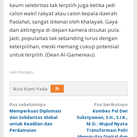
kaum selebritas tak terpilih juga ketika jadi
calon wakil rakyat atau calon kepala daerah.
Padahal, sangat dikenal oleh khalayak. Gaya
dan aktingnya di depan kamera disukai pula.
Jadi, populaitas tak sebanding lurus dengan
keterpilihan, meski memang cukup potensial
untuk terpilih. (Dean Al-Gamereau).
oleh
Redaksi
Ikuti Kami Pada
Navigasi
Pos sebelumnya
Pos berikutnya
Memperkuat Diplomasi
Kombes Pol Dwi
pos
dan Solidaritas Global
Sulistyawan, S.H., S.I.K.,
untuk Keadilan dan
M.Si.: Wujud Nyata
Perdamaian
Transformasi Polri
Menuju Era Digital dan