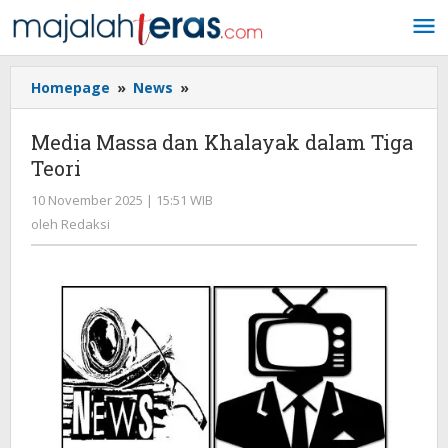
Lewati
ke
konten
Homepage
»
News
»
Media
Massa
dan
Media Massa dan Khalayak dalam Tiga
Khalayak
Teori
dalam
Tiga
10 November 2025 | 15:51 WIB
oleh
Teori
Redaksi
oleh
Redaksi