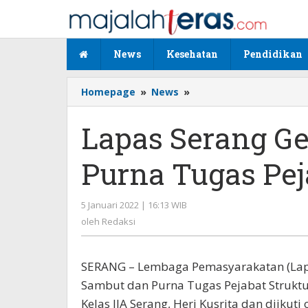
Lewati
ke
konten
News
Kesehatan
Pendidikan
Homepage
»
News
»
Lapas
Serang
Gelar
Lapas Serang Ge
Pisah
Sambut
Purna Tugas Pej
dan
Purna
Tugas
5 Januari 2022 | 16:13 WIB
oleh
Pejabat
Redaksi
oleh
Redaksi
Struktral
SERANG – Lembaga Pemasyarakatan (Lapas
Sambut dan Purna Tugas Pejabat Struktu
Kelas IIA Serang, Heri Kusrita dan diikuti