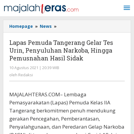
Lewati
ke
konten
Homepage
»
News
»
Lapas
Pemuda
Tangerang
Lapas Pemuda Tangerang Gelar Tes
Gelar
Urin, Penyuluhan Narkoba, Hingga
Tes
Pemusnahan Hasil Sidak
Urin,
Penyuluhan
10 Agustus 2021 | 20:39 WIB
oleh
Narkoba,
Redaksi
oleh
Redaksi
Hingga
Pemusnahan
Hasil
MAJALAHTERAS.COM– Lembaga
Sidak
Pemasyarakatan (Lapas) Pemuda Kelas IIA
Tangerang berkomitmen penuh mendukung
gerakan Pencegahan, Pemberantasan,
Penyalahgunaan, dan Peredaran Gelap Narkoba