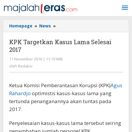
Lewati
ke
konten
Homepage
»
News
»
KPK
Targetkan
Kasus
KPK Targetkan Kasus Lama Selesai
Lama
2017
Selesai
2017
11 November 2016 | 11:10 WIB
oleh
Redaksi
oleh
Redaksi
Ketua Komisi Pemberantasan Korupsi (KPK)
Agus
Rahardjo
optimistis kasus-kasus lama yang
tertunda penanganannya akan tuntas pada
2017.
Penyelesaian kasus-kasus lama tersebut seiring
penambahan jumlah personel KPK.