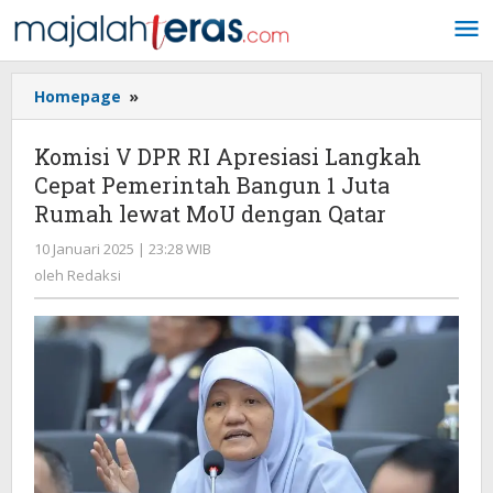
Lewati
ke
konten
Homepage
»
Komisi
V
DPR
Komisi V DPR RI Apresiasi Langkah
RI
Cepat Pemerintah Bangun 1 Juta
Apresiasi
Rumah lewat MoU dengan Qatar
Langkah
Cepat
10 Januari 2025 | 23:28 WIB
oleh
Pemerintah
Redaksi
oleh
Redaksi
Bangun
1
Juta
Rumah
lewat
MoU
dengan
Qatar