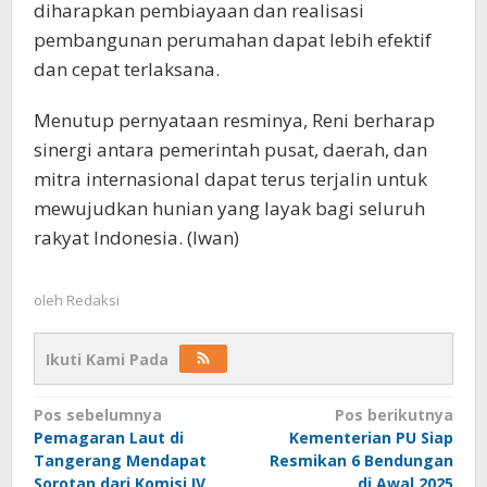
diharapkan pembiayaan dan realisasi
pembangunan perumahan dapat lebih efektif
dan cepat terlaksana.
Menutup pernyataan resminya, Reni berharap
sinergi antara pemerintah pusat, daerah, dan
mitra internasional dapat terus terjalin untuk
mewujudkan hunian yang layak bagi seluruh
rakyat Indonesia. (Iwan)
oleh
Redaksi
Ikuti Kami Pada
Navigasi
Pos sebelumnya
Pos berikutnya
Pemagaran Laut di
Kementerian PU Siap
pos
Tangerang Mendapat
Resmikan 6 Bendungan
Sorotan dari Komisi IV
di Awal 2025