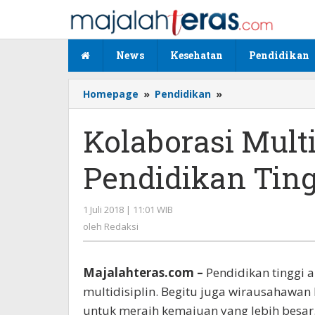
Lewati
ke
konten
News
Kesehatan
Pendidikan
Homepage
»
Pendidikan
»
Kolaborasi
Multidisiplin,
Tantangan
Kolaborasi Mult
Pendidikan
Tinggi
Pendidikan Ting
Abad-
21
1 Juli 2018 | 11:01 WIB
oleh
Redaksi
oleh
Redaksi
Majalahteras.com –
Pendidikan tinggi 
multidisiplin. Begitu juga wirausahawan 
untuk meraih kemajuan yang lebih besar.