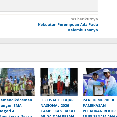
Pos berikutnya
Kekuatan Perempuan Ada Pada
Kelembutannya
Kemendikdasmen
FESTIVAL PELAJAR
24 RIBU MURID DI
Bangun SMA
NASIONAL 2026
PAMEKASAN
Negeri 4
TAMPILKAN BAKAT
PECAHKAN REKOR
Manokwari, Serap
MUDA DAN PESAN
MURI SENAM ANA