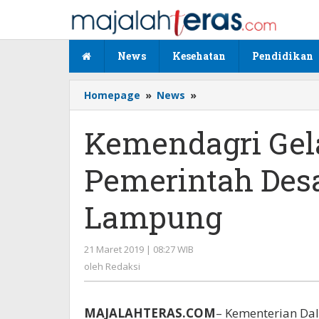
Lewati
ke
konten
News
Kesehatan
Pendidikan
Homepage
»
News
»
Kemendagri
Gelar
Rakornas
Kemendagri Gel
Aparatur
Pemerintah
Pemerintah Desa
Desa
Se-
Sumatera
Lampung
di
Lampung
21 Maret 2019 | 08:27 WIB
oleh
Redaksi
oleh
Redaksi
MAJALAHTERAS.COM
– Kementerian Dal