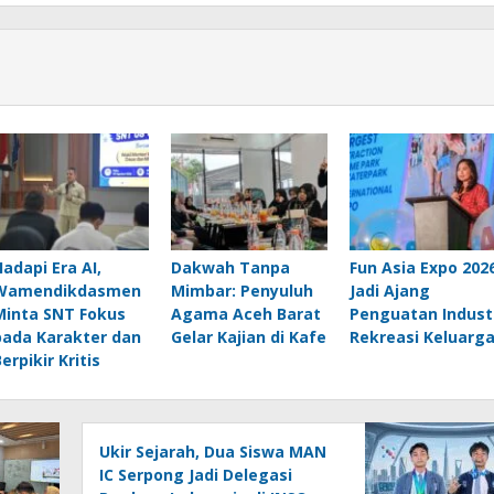
Hadapi Era AI,
Dakwah Tanpa
Fun Asia Expo 202
Wamendikdasmen
Mimbar: Penyuluh
Jadi Ajang
Minta SNT Fokus
Agama Aceh Barat
Penguatan Indust
pada Karakter dan
Gelar Kajian di Kafe
Rekreasi Keluarg
erpikir Kritis
Ukir Sejarah, Dua Siswa MAN
IC Serpong Jadi Delegasi