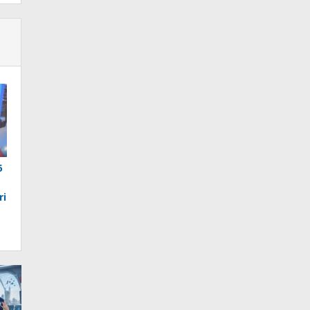
6
ri
a