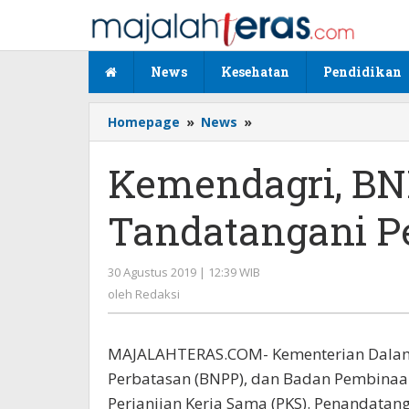
Lewati
ke
konten
News
Kesehatan
Pendidikan
Homepage
»
News
»
Kemendagri,
BNPP
dan
Kemendagri, BN
BPIP
Tandatangani
Tandatangani Pe
Perjanjian
Kerjasama
30 Agustus 2019 | 12:39 WIB
oleh
Redaksi
oleh
Redaksi
MAJALAHTERAS.COM- Kementerian Dalam 
Perbatasan (BNPP), dan Badan Pembinaan
Perjanjian Kerja Sama (PKS). Penandatangan