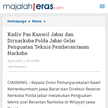
Lewati
ke
konten
Homepage
»
News
»
Kadiv
Pas
Kanwil
Kadiv Pas Kanwil Jabar dan
Jabar
Dirnarkoba Polda Jabar Gelar
dan
Penguatan Teknis Pemberantasan
Dirnarkoba
Polda
Narkoba
Jabar
4 Juni 2022 | 18:16 WIB
oleh
Gelar
Redaksi
oleh
Redaksi
Penguatan
Teknis
Pemberantasan
CIKARANG – Kepala Divisi Pemasyarakatan Kawil
Narkoba
Kemenkumham Jawa Barat dan Direktur Reserse
Nerkoba Polda Jabar melakukan Penguatan
teknis soal Berantas Narkoba di Wilayah Jawa