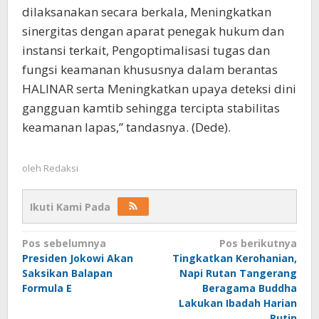
dilaksanakan secara berkala, Meningkatkan
sinergitas dengan aparat penegak hukum dan
instansi terkait, Pengoptimalisasi tugas dan
fungsi keamanan khususnya dalam berantas
HALINAR serta Meningkatkan upaya deteksi dini
gangguan kamtib sehingga tercipta stabilitas
keamanan lapas,” tandasnya. (Dede).
oleh
Redaksi
Ikuti Kami Pada
Navigasi
Pos sebelumnya
Pos berikutnya
Presiden Jokowi Akan
Tingkatkan Kerohanian,
pos
Saksikan Balapan
Napi Rutan Tangerang
Formula E
Beragama Buddha
Lakukan Ibadah Harian
Rutin