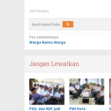
oleh
Redaksi
Ikuti Kami Pada
Navigasi
Pos sebelumnya
Warga Bantu Warga
pos
Jangan Lewatkan
PSEL dan RDF Jadi
PWI Kota