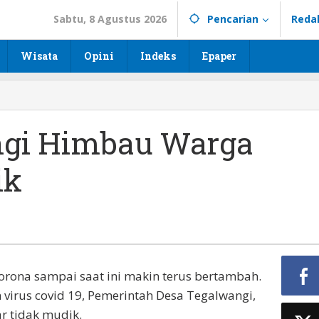
Sabtu, 8 Agustus 2026
Pencarian
Reda
Wisata
Opini
Indeks
Epaper
ngi Himbau Warga
ik
ona sampai saat ini makin terus bertambah.
irus covid 19, Pemerintah Desa Tegalwangi,
r tidak mudik.