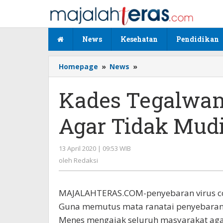
Lewati
ke
konten
News
Kesehatan
Pendidikan
Homepage
»
News
»
Kades
Tegalwangi
Himbau
Kades Tegalwa
Warga
Agar
Agar Tidak Mud
Tidak
Mudik
13 April 2020 | 09:53 WIB
oleh
Redaksi
oleh
Redaksi
MAJALAHTERAS.COM-penyebaran virus cor
Guna memutus mata ranatai penyebaran v
Menes mengajak seluruh masyarakat aga