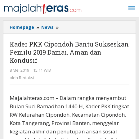
Lewati
ke
konten
Homepage
»
News
»
Kader
PKK
Cipondoh
Kader PKK Cipondoh Bantu Sukseskan
Bantu
Pemilu 2019 Damai, Aman dan
Sukseskan
Kondusif
Pemilu
2019
8 Mei 2019 | 15:11 WIB
oleh
Damai,
Redaksi
oleh
Redaksi
Aman
dan
Kondusif
Majalahteras.com – Dalam rangka menyambut
Bulan Suci Ramadhan 1440 H, Kader PKK tingkat
RW Kelurahan Cipondoh, Kecamatan Cipondoh,
Kota Tangerang, Provinsi Banten, menggelar
kegiatan akhir dan penutupan arisan sosial