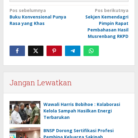
Navigasi
Pos sebelumnya
Pos berikutnya
Buku Konvensional Punya
Sekjen Kemendagri
pos
Rasa yang Khas
Pimpin Rapat
Pembahasan Hasil
Musrenbang RKPD
Jangan Lewatkan
Wawali Harris Bobihoe : Kolaborasi
Kelola Sampah Hasilkan Energi
Terbarukan
BNSP Dorong Sertifikasi Profesi
Pembina Keluarga Sakinah