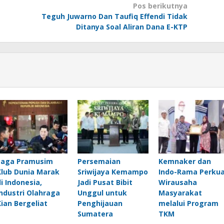
Pos berikutnya
Teguh Juwarno Dan Taufiq Effendi Tidak
Ditanya Soal Aliran Dana E-KTP
Laga Pramusim
Persemaian
Kemnaker dan
Klub Dunia Marak
Sriwijaya Kemampo
Indo-Rama Perku
di Indonesia,
Jadi Pusat Bibit
Wirausaha
Industri Olahraga
Unggul untuk
Masyarakat
Kian Bergeliat
Penghijauan
melalui Program
Sumatera
TKM