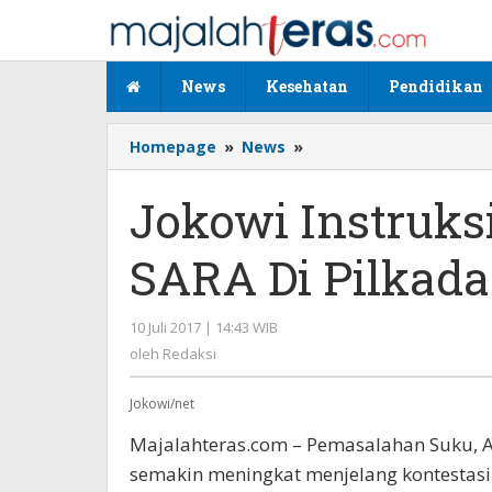
Lewati
ke
konten
News
Kesehatan
Pendidikan
Homepage
»
News
»
Jokowi
Instruksi
Kapolri
Jokowi Instruksi
Antisipasi
SARA
SARA Di Pilkada
Di
Pilkada
Serentak
10 Juli 2017 | 14:43 WIB
oleh
2018
Redaksi
oleh
Redaksi
Jokowi/net
Majalahteras.com – Pemasalahan Suku, A
semakin meningkat menjelang kontestasi 