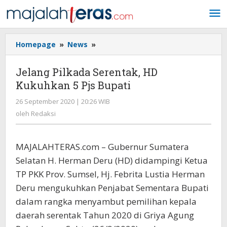
Lewati
ke
konten
Homepage
»
News
»
Jelang
Pilkada
Serentak,
Jelang Pilkada Serentak, HD
HD
Kukuhkan 5 Pjs Bupati
Kukuhkan
5
26 September 2020 | 20:26 WIB
oleh
Pjs
Redaksi
oleh
Redaksi
Bupati
MAJALAHTERAS.com – Gubernur Sumatera
Selatan H. Herman Deru (HD) didampingi Ketua
TP PKK Prov. Sumsel, Hj. Febrita Lustia Herman
Deru mengukuhkan Penjabat Sementara Bupati
dalam rangka menyambut pemilihan kepala
daerah serentak Tahun 2020 di Griya Agung