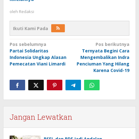
oleh
Redaksi
Ikuti Kami Pada
Navigasi
Pos sebelumnya
Pos berikutnya
Partai Solidaritas
Ternyata Begini Cara
pos
Indonesia Ungkap Alasan
Mengembalikan Indra
Pemecatan Viani Limardi
Penciuman Yang Hilang
Karena Covid-19
Jangan Lewatkan
PSEL dan RDF Jadi Andalan