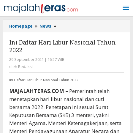
Lewati
ke
konten
Homepage
»
News
»
Ini
Daftar
Hari
Ini Daftar Hari Libur Nasional Tahun
Libur
2022
Nasional
Tahun
29 September 2021 | 16:57 WIB
oleh
2022
Redaksi
oleh
Redaksi
Ini Daftar Hari Libur Nasional Tahun 2022
MAJALAHTERAS.COM –
Pemerintah telah
menetapkan hari libur nasional dan cuti
bersama 2022. Penetapan ini sesuai Surat
Keputusan Bersama (SKB) 3 menteri, yakni
Menteri Agama, Menteri Ketenagakerjaan, serta
Menteri Pendayagunaan Aparatur Negara dan