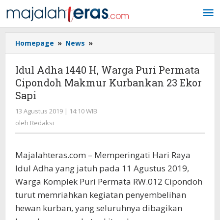
Lewati
ke
konten
Homepage
»
News
»
Idul
Adha
1440
Idul Adha 1440 H, Warga Puri Permata
H,
Cipondoh Makmur Kurbankan 23 Ekor
Warga
Sapi
Puri
Permata
13 Agustus 2019 | 14:10 WIB
oleh
Cipondoh
Redaksi
oleh
Redaksi
Makmur
Kurbankan
23
Majalahteras.com – Memperingati Hari Raya
Ekor
Sapi
Idul Adha yang jatuh pada 11 Agustus 2019,
Warga Komplek Puri Permata RW.012 Cipondoh
turut memriahkan kegiatan penyembelihan
hewan kurban, yang seluruhnya dibagikan