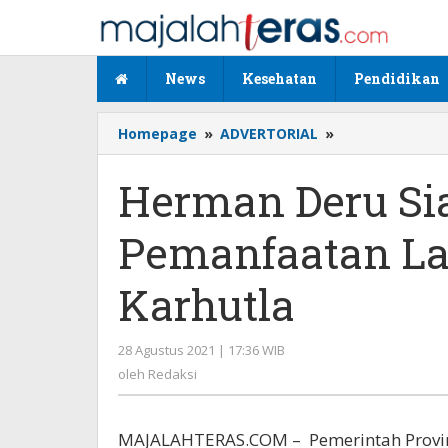
Lewati
ke
konten
News
Kesehatan
Pendidikan
Homepage
»
ADVERTORIAL
»
Herman
Deru
Siapkan
Herman Deru Si
Regulasi
Pemanfaatan
Pemanfaatan La
Lahan
Tidur Atasi
Karhutla
Karhutla
28 Agustus 2021 | 17:36 WIB
oleh
Redaksi
oleh
Redaksi
MAJALAHTERAS.COM – Pemerintah Provins