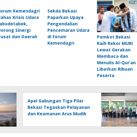
Forum Kemendagri
Sekda Bekasi
Bahas Krisis Udara
Paparkan Upaya
Jabodetabek,
Pengendalian
Dorong Sinergi
Pencemaran Udara
Pusat dan Daerah
di Forum
Pemkot Bekasi
Kemendagri
Raih Rekor MURI
Lewat Gerakan
Membaca dan
Menulis Al-Qur’an
Libatkan Ribuan
Peserta
Apel Gabungan Tiga Pilar
Bekasi Tegaskan Pelayanan
dan Keamanan Arus Mudik