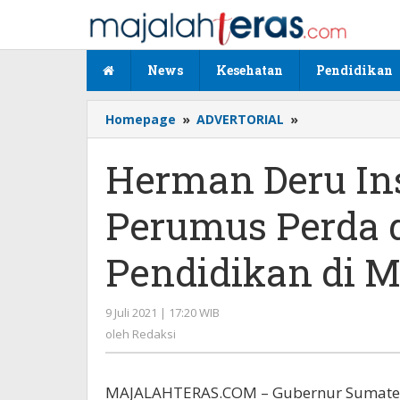
Lewati
ke
konten
News
Kesehatan
Pendidikan
Homepage
»
ADVERTORIAL
»
Herman
Deru
Instruksikan
Herman Deru In
Bentuk
Tim
Perumus Perda 
Perumus
Perda
dan
Pendidikan di 
Pergub
Tentang
Pendidikan
9 Juli 2021 | 17:20 WIB
oleh
di
Redaksi
oleh
Redaksi
Masa
Pandemi
MAJALAHTERAS.COM – Gubernur Sumatera