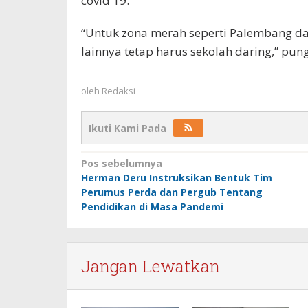
covid 19.
“Untuk zona merah seperti Palembang d
lainnya tetap harus sekolah daring,” pun
oleh
Redaksi
Ikuti Kami Pada
Navigasi
Pos sebelumnya
Herman Deru Instruksikan Bentuk Tim
pos
Perumus Perda dan Pergub Tentang
Pendidikan di Masa Pandemi
Jangan Lewatkan