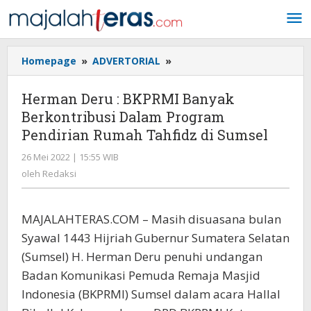
Lewati
ke
konten
Homepage
»
ADVERTORIAL
»
Herman
Deru
:
Herman Deru : BKPRMI Banyak
BKPRMI
Berkontribusi Dalam Program
Banyak
Pendirian Rumah Tahfidz di Sumsel
Berkontribusi
Dalam
26 Mei 2022 | 15:55 WIB
oleh
Program
Redaksi
oleh
Redaksi
Pendirian
Rumah
Tahfidz
MAJALAHTERAS.COM – Masih disuasana bulan
di
Sumsel
Syawal 1443 Hijriah Gubernur Sumatera Selatan
(Sumsel) H. Herman Deru penuhi undangan
Badan Komunikasi Pemuda Remaja Masjid
Indonesia (BKPRMI) Sumsel dalam acara Hallal