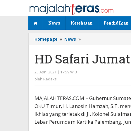
Lewati
ke
konten
News
Kesehatan
Pendidikan
Homepage
»
News
»
HD
Safari
Jumat
HD Safari Jumat
di
Alang-
Alang
23 April 2021 | 17:59 WIB
oleh
Lebar
Redaksi
oleh
Redaksi
MAJALAHTERAS.COM – Gubernur Sumatera
OKU Timur, H. Lanosin Hamzah, S.T. menu
Ikhlas yang terletak di Jl. Kolonel Sulaim
Lebar Perumdam Kartika Palembang, Jum’