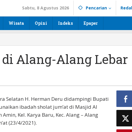
Sabtu, 8 Agustus 2026
Pencarian
Reda
Wisata
Opini
Indeks
Epaper
 di Alang-Alang Lebar
 Selatan H. Herman Deru didampingi Bupati
naikan ibadah sholat jum’at di Masjid Al
an Amin, Kel. Karya Baru, Kec. Alang – Alang
at (23/4/2021).