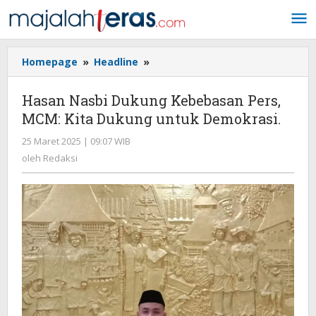
Lewati
ke
konten
Homepage
»
Headline
»
Hasan
Nasbi
Dukung
Hasan Nasbi Dukung Kebebasan Pers,
Kebebasan
MCM: Kita Dukung untuk Demokrasi.
Pers,
MCM:
25 Maret 2025 | 09:07 WIB
oleh
Kita
Redaksi
oleh
Redaksi
Dukung
untuk
Demokrasi.