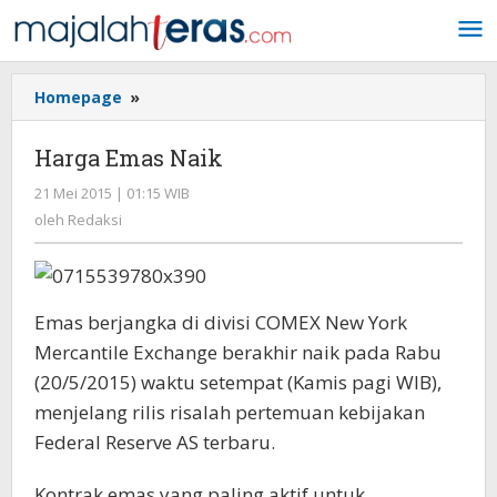
Lewati
ke
konten
Homepage
»
Harga
Emas
Naik
Harga Emas Naik
21 Mei 2015 | 01:15 WIB
oleh
Redaksi
oleh
Redaksi
Emas berjangka di divisi COMEX New York
Mercantile Exchange berakhir naik pada Rabu
(20/5/2015) waktu setempat (Kamis pagi WIB),
menjelang rilis risalah pertemuan kebijakan
Federal Reserve AS terbaru.
Kontrak emas yang paling aktif untuk