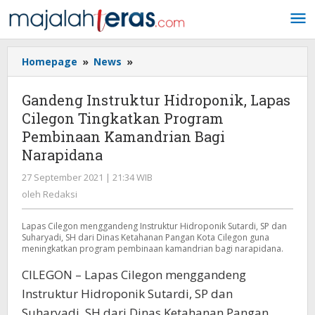
Lewati
ke
konten
Homepage
»
News
»
Gandeng
Instruktur
Hidroponik,
Gandeng Instruktur Hidroponik, Lapas
Lapas
Cilegon Tingkatkan Program
Cilegon
Pembinaan Kamandrian Bagi
Tingkatkan
Program
Narapidana
Pembinaan
27 September 2021 | 21:34 WIB
oleh
Kamandrian
Redaksi
oleh
Redaksi
Bagi
Narapidana
Lapas Cilegon menggandeng Instruktur Hidroponik Sutardi, SP dan
Suharyadi, SH dari Dinas Ketahanan Pangan Kota Cilegon guna
meningkatkan program pembinaan kamandrian bagi narapidana.
CILEGON – Lapas Cilegon menggandeng
Instruktur Hidroponik Sutardi, SP dan
Suharyadi, SH dari Dinas Ketahanan Pangan