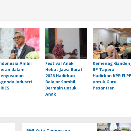
Indonesia Ambil
Festival Anak
Kemenag Ganden
Peran dalam
Hebat Jawa Barat
BP Tapera
Penyusunan
2026 Hadirkan
Hadirkan KPR FLP
Agenda Industri
Belajar Sambil
untuk Guru
BRICS
Bermain untuk
Pesantren
Anak
PWI Kota Tangerang