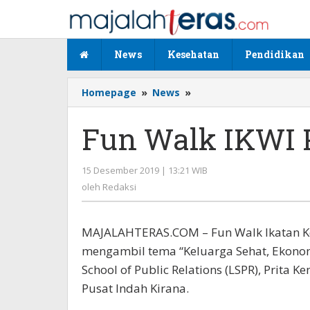
Lewati
ke
konten
News
Kesehatan
Pendidikan
Homepage
»
News
»
Fun
Walk
IKWI
Fun Walk IKWI 
Pusat
Semarak
15 Desember 2019 | 13:21 WIB
oleh
Redaksi
oleh
Redaksi
MAJALAHTERAS.COM – Fun Walk Ikatan Ke
mengambil tema “Keluarga Sehat, Ekonomi
School of Public Relations (LSPR), Prita
Pusat Indah Kirana.