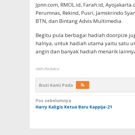
Jpnn.com, RMOL.id, Farah.id, Ayojakarta.
Perumnas, Rekind, Pusri, Jamskrindo Sya
BTN, dan Bintang Advis Multimedia.
Begitu pula berbagai hadiah doorpize jug
halnya, untuk hadiah utama yaitu satu un
angin dan banyak hadiah menarik lainnya.
oleh
Redaksi
Ikuti Kami Pada
Navigasi
Pos sebelumnya
Harry Kaligis Ketua Baru Kappija-21
pos