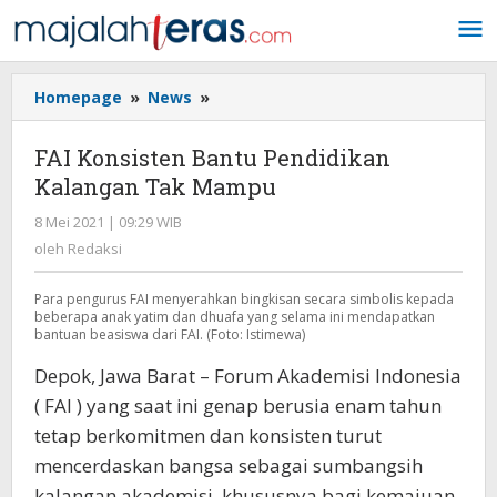
Lewati
ke
konten
Homepage
»
News
»
FAI
Konsisten
Bantu
FAI Konsisten Bantu Pendidikan
Pendidikan
Kalangan Tak Mampu
Kalangan
Tak
8 Mei 2021 | 09:29 WIB
oleh
Mampu
Redaksi
oleh
Redaksi
Para pengurus FAI menyerahkan bingkisan secara simbolis kepada
beberapa anak yatim dan dhuafa yang selama ini mendapatkan
bantuan beasiswa dari FAI. (Foto: Istimewa)
Depok, Jawa Barat – Forum Akademisi Indonesia
( FAI ) yang saat ini genap berusia enam tahun
tetap berkomitmen dan konsisten turut
mencerdaskan bangsa sebagai sumbangsih
kalangan akademisi, khususnya bagi kemajuan