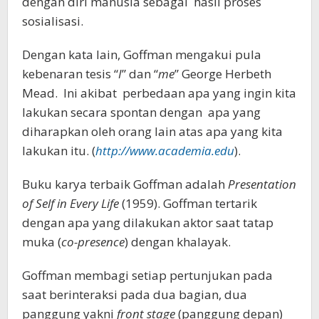
dengan diri manusia sebagai hasil proses
sosialisasi.
Dengan kata lain, Goffman mengakui pula
kebenaran tesis “
I
” dan “
me
” George Herbeth
Mead. Ini akibat perbedaan apa yang ingin kita
lakukan secara spontan dengan apa yang
diharapkan oleh orang lain atas apa yang kita
lakukan itu. (
http://www.academia.edu
).
Buku karya terbaik Goffman adalah
Presentation
of Self in Every Life
(1959). Goffman tertarik
dengan apa yang dilakukan aktor saat tatap
muka (
co-presence
) dengan khalayak.
Goffman membagi setiap pertunjukan pada
saat berinteraksi pada dua bagian, dua
panggung yakni
front stage
(panggung depan)