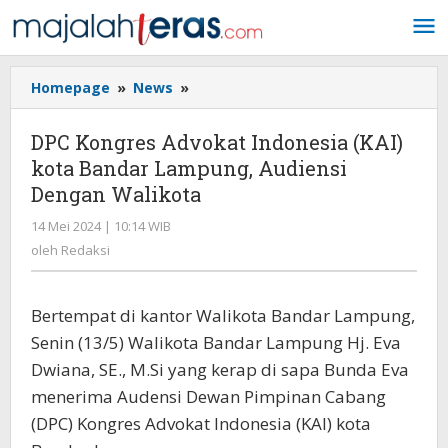
Lewati
ke
konten
Homepage
»
News
»
DPC
Kongres
Advokat
DPC Kongres Advokat Indonesia (KAI)
Indonesia
kota Bandar Lampung, Audiensi
(KAI)
Dengan Walikota
kota
Bandar
14 Mei 2024 | 10:14 WIB
oleh
Lampung,
Redaksi
oleh
Redaksi
Audiensi
Dengan
Walikota
Bertempat di kantor Walikota Bandar Lampung,
Senin (13/5) Walikota Bandar Lampung Hj. Eva
Dwiana, SE., M.Si yang kerap di sapa Bunda Eva
menerima Audensi Dewan Pimpinan Cabang
(DPC) Kongres Advokat Indonesia (KAI) kota