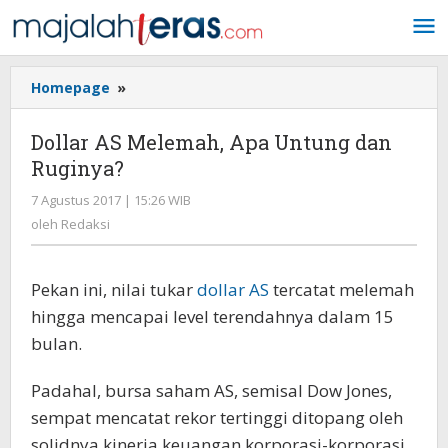
Lewati
ke
konten
Homepage
»
Dollar
AS
Melemah,
Dollar AS Melemah, Apa Untung dan
Apa
Ruginya?
Untung
dan
7 Agustus 2017 | 15:26 WIB
oleh
Ruginya?
Redaksi
oleh
Redaksi
Pekan ini, nilai tukar
dollar AS
tercatat melemah
hingga mencapai level terendahnya dalam 15
bulan.
Padahal, bursa saham AS, semisal Dow Jones,
sempat mencatat rekor tertinggi ditopang oleh
solidnya kinerja keuangan korporasi-korporasi