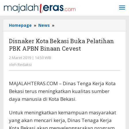
Lewati
ke
konten
Homepage
»
News
»
Disnaker
Kota
Bekasi
Disnaker Kota Bekasi Buka Pelatihan
Buka
PBK APBN Binaan Cevest
Pelatihan
PBK
2 Maret 2019 | 14:50 WIB
oleh
APBN
Redaksi
oleh
Redaksi
Binaan
Cevest
MAJALAHTERAS.COM – Dinas Tenga Kerja Kota
Bekasi terus meningkatkan kualitas sumber
daya manusia di Kota Bekasi.
Untuk meningkatkan kemampuan masyarakat
yang akan mencari kerja, Dinas Tenaga Kerja
Kota Bekasi akan menyelenggarakan program