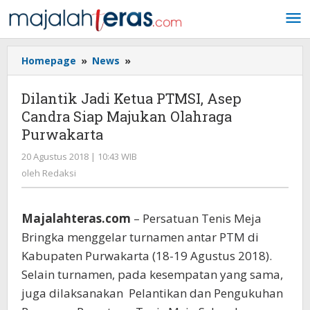
Lewati
ke
konten
Homepage
»
News
»
Dilantik
Jadi
Ketua
Dilantik Jadi Ketua PTMSI, Asep
PTMSI,
Candra Siap Majukan Olahraga
Asep
Purwakarta
Candra
Siap
20 Agustus 2018 | 10:43 WIB
oleh
Majukan
Redaksi
oleh
Redaksi
Olahraga
Purwakarta
Majalahteras.com
– Persatuan Tenis Meja
Bringka menggelar turnamen antar PTM di
Kabupaten Purwakarta (18-19 Agustus 2018).
Selain turnamen, pada kesempatan yang sama,
juga dilaksanakan Pelantikan dan Pengukuhan