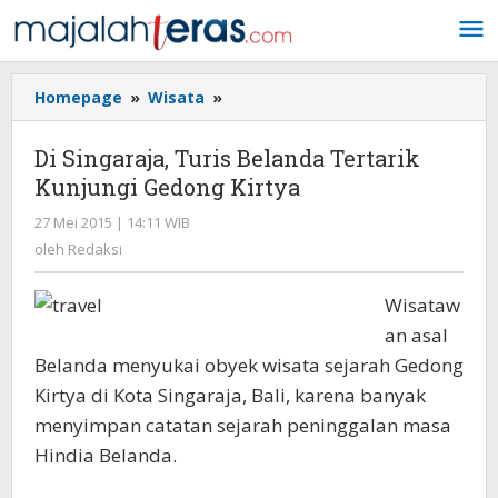
Lewati
ke
konten
Homepage
»
Wisata
»
Di
Singaraja,
Turis
Di Singaraja, Turis Belanda Tertarik
Belanda
Kunjungi Gedong Kirtya
Tertarik
Kunjungi
27 Mei 2015 | 14:11 WIB
oleh
Gedong
Redaksi
oleh
Redaksi
Kirtya
Wisataw
an asal
Belanda menyukai obyek wisata sejarah Gedong
Kirtya di Kota Singaraja, Bali, karena banyak
menyimpan catatan sejarah peninggalan masa
Hindia Belanda.