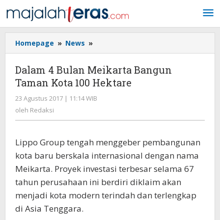
Lewati
ke
konten
Homepage
»
News
»
Dalam
4
Bulan
Dalam 4 Bulan Meikarta Bangun
Meikarta
Taman Kota 100 Hektare
Bangun
Taman
23 Agustus 2017 | 11:14 WIB
oleh
Kota
Redaksi
oleh
Redaksi
100
Hektare
Lippo Group tengah menggeber pembangunan
kota baru berskala internasional dengan nama
Meikarta. Proyek investasi terbesar selama 67
tahun perusahaan ini berdiri diklaim akan
menjadi kota modern terindah dan terlengkap
di Asia Tenggara.