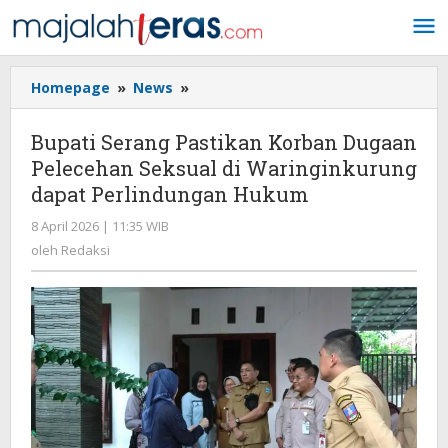
Lewati
ke
konten
Homepage
»
News
»
Bupati
Serang
Pastikan
Bupati Serang Pastikan Korban Dugaan
Korban
Pelecehan Seksual di Waringinkurung
Dugaan
dapat Perlindungan Hukum
Pelecehan
Seksual
8 April 2026 | 11:35 WIB
oleh
di
Redaksi
oleh
Redaksi
Waringinkurung
dapat
Perlindungan
Hukum