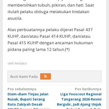
membersihkan tubuh, pikiran, dan hati. Saat
itulah pelaku diduga melakukan tindakan
asusila.
Atas perbuatannya pelaku dijerat Pasal 437
KUHP, dan/atau Pasal 414 KUHP, dan/atau
Pasal 415 KUHP dengan ancaman hukuman
pidana paling lama 12 tahun.(*)
oleh
Redaksi
Ikuti Kami Pada
Navigasi
Pos sebelumnya
Pos berikutnya
Diam-diam Tinjau Jalan
Liga Yooscout Regional
pos
Rusak, Bupati Serang
Tangerang 2026 Resmi
Ratu Zakiyah Desak
Bergulir, Jadi Ajang Unjuk