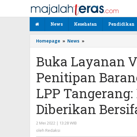
Lewati
ke
konten
News
Kesehatan
Pendidikan
Homepage
»
News
»
Buka
Layanan
Video
Buka Layanan Vi
Call
dan
Penitipan Bara
Penitipan
Barang
Makanan,
LPP Tangerang:
Kepala
LPP
Diberikan Bersif
Tangerang:
Pelayanan
yang
2 Mei 2022 | 13:28 WIB
oleh
Diberikan
Redaksi
oleh
Redaksi
Bersifat