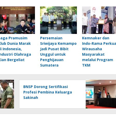
Laga Pramusim
Persemaian
Kemnaker dan
Klub Dunia Marak
Sriwijaya Kemampo
Indo-Rama Perku
di Indonesia,
Jadi Pusat Bibit
Wirausaha
Industri Olahraga
Unggul untuk
Masyarakat
Kian Bergeliat
Penghijauan
melalui Program
Sumatera
TKM
BNSP Dorong Sertifikasi
Profesi Pembina Keluarga
Sakinah