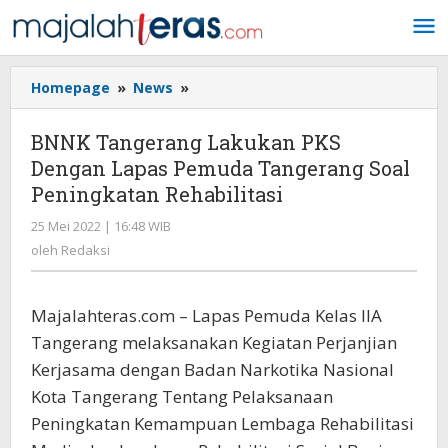
Lewati
ke
konten
Homepage
»
News
»
BNNK
Tangerang
Lakukan
BNNK Tangerang Lakukan PKS
PKS
Dengan Lapas Pemuda Tangerang Soal
Dengan
Peningkatan Rehabilitasi
Lapas
Pemuda
25 Mei 2022 | 16:48 WIB
oleh
Tangerang
Redaksi
oleh
Redaksi
Soal
Peningkatan
Rehabilitasi
Majalahteras.com – Lapas Pemuda Kelas IIA
Tangerang melaksanakan Kegiatan Perjanjian
Kerjasama dengan Badan Narkotika Nasional
Kota Tangerang Tentang Pelaksanaan
Peningkatan Kemampuan Lembaga Rehabilitasi