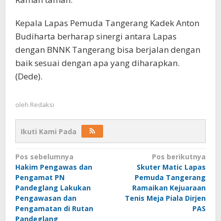
Kepala Lapas Pemuda Tangerang Kadek Anton
Budiharta berharap sinergi antara Lapas
dengan BNNK Tangerang bisa berjalan dengan
baik sesuai dengan apa yang diharapkan.
(Dede).
oleh
Redaksi
Ikuti Kami Pada
Navigasi
Pos sebelumnya
Pos berikutnya
Hakim Pengawas dan
Skuter Matic Lapas
pos
Pengamat PN
Pemuda Tangerang
Pandeglang Lakukan
Ramaikan Kejuaraan
Pengawasan dan
Tenis Meja Piala Dirjen
Pengamatan di Rutan
PAS
Pandeglang