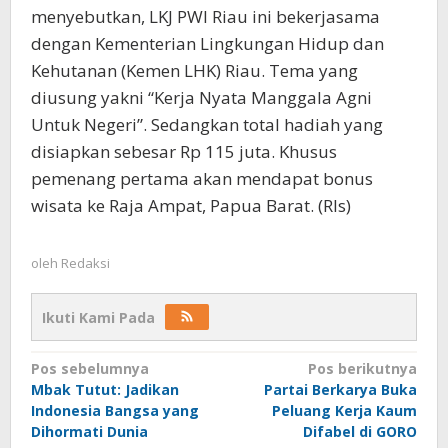
menyebutkan, LKJ PWI Riau ini bekerjasama
dengan Kementerian Lingkungan Hidup dan
Kehutanan (Kemen LHK) Riau. Tema yang
diusung yakni “Kerja Nyata Manggala Agni
Untuk Negeri”. Sedangkan total hadiah yang
disiapkan sebesar Rp 115 juta. Khusus
pemenang pertama akan mendapat bonus
wisata ke Raja Ampat, Papua Barat. (Rls)
oleh
Redaksi
Ikuti Kami Pada
Navigasi
Pos sebelumnya
Pos berikutnya
Mbak Tutut: Jadikan
Partai Berkarya Buka
pos
Indonesia Bangsa yang
Peluang Kerja Kaum
Dihormati Dunia
Difabel di GORO