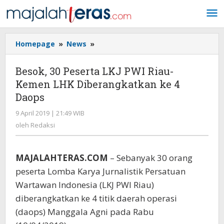
Lewati
ke
konten
Homepage
»
News
»
Besok,
30
Peserta
Besok, 30 Peserta LKJ PWI Riau-
LKJ
Kemen LHK Diberangkatkan ke 4
PWI
Daops
Riau-
Kemen
9 April 2019 | 21:49 WIB
oleh
LHK
Redaksi
oleh
Redaksi
Diberangkatkan
ke
4
MAJALAHTERAS.COM
– Sebanyak 30 orang
Daops
peserta Lomba Karya Jurnalistik Persatuan
Wartawan Indonesia (LKJ PWI Riau)
diberangkatkan ke 4 titik daerah operasi
(daops) Manggala Agni pada Rabu