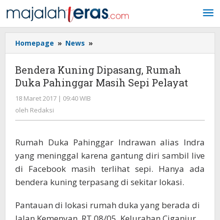
Lewati
ke
konten
Homepage
»
News
»
Bendera
Kuning
Dipasang,
Bendera Kuning Dipasang, Rumah
Rumah
Duka Pahinggar Masih Sepi Pelayat
Duka
Pahinggar
18 Maret 2017 | 09:40 WIB
oleh
Masih
Redaksi
oleh
Redaksi
Sepi
Pelayat
Rumah Duka Pahinggar Indrawan alias Indra
yang meninggal karena gantung diri sambil live
di Facebook masih terlihat sepi. Hanya ada
bendera kuning terpasang di sekitar lokasi.
Pantauan di lokasi rumah duka yang berada di
Jalan Kemenyan, RT 08/05, Kelurahan Ciganjur,