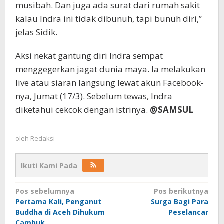
musibah. Dan juga ada surat dari rumah sakit
kalau Indra ini tidak dibunuh, tapi bunuh diri,”
jelas Sidik.
Aksi nekat gantung diri Indra sempat
menggegerkan jagat dunia maya. Ia melakukan
live atau siaran langsung lewat akun Facebook-
nya, Jumat (17/3). Sebelum tewas, Indra
diketahui cekcok dengan istrinya.
@SAMSUL
oleh
Redaksi
Ikuti Kami Pada
Navigasi
Pos sebelumnya
Pos berikutnya
Pertama Kali, Penganut
Surga Bagi Para
pos
Buddha di Aceh Dihukum
Peselancar
Cambuk